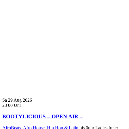
Sa
29
Aug
2026
23
00
Uhr
BOOTYLICIOUS – OPEN AIR –
AfroBeats, Afro House, Hip Hop & Latin
bis 0uhr Ladies freier