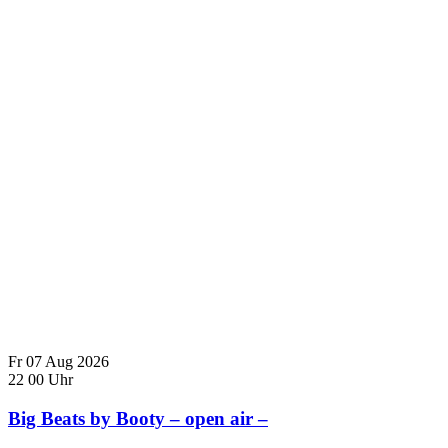
Fr
07
Aug
2026
22
00
Uhr
Big Beats by Booty – open air –