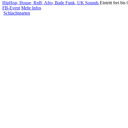
HipHop, House, RnB, Afro, Baile Funk, UK Sounds
Eintritt frei bi
FB-Event
Mehr Infos
Schlachtgarten