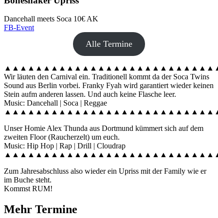
Boneshaker Upriss
Dancehall meets Soca
10€ AK
FB-Event
Alle Termine
▲▲▲▲▲▲▲▲▲▲▲▲▲▲▲▲▲▲▲▲▲▲▲▲▲▲▲
Wir läuten den Carnival ein. Traditionell kommt da der Soca Twins
Sound aus Berlin vorbei. Franky Fyah wird garantiert wieder keinen
Stein aufm anderen lassen. Und auch keine Flasche leer.
Music: Dancehall | Soca | Reggae
▲▲▲▲▲▲▲▲▲▲▲▲▲▲▲▲▲▲▲▲▲▲▲▲▲▲▲
Unser Homie Alex Thunda aus Dortmund kümmert sich auf dem
zweiten Floor (Raucherzelt) um euch.
Music: Hip Hop | Rap | Drill | Cloudrap
▲▲▲▲▲▲▲▲▲▲▲▲▲▲▲▲▲▲▲▲▲▲▲▲▲▲▲
Zum Jahresabschluss also wieder ein Upriss mit der Family wie er
im Buche steht.
Kommst RUM!
Mehr Termine