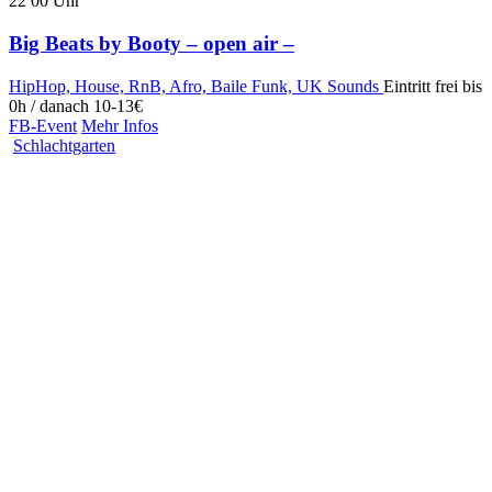
22
00
Uhr
Big Beats by Booty – open air –
HipHop, House, RnB, Afro, Baile Funk, UK Sounds
Eintritt frei bis
0h / danach 10-13€
FB-Event
Mehr Infos
Schlachtgarten