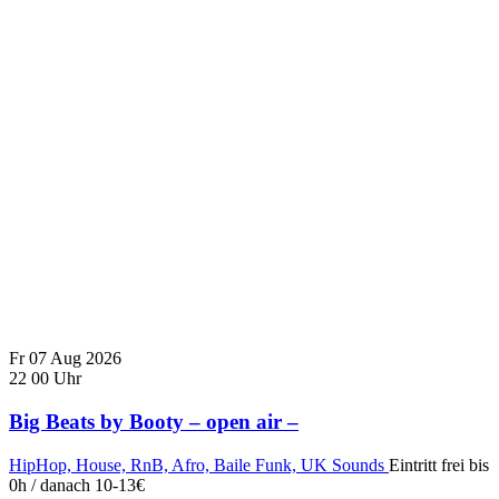
Fr
07
Aug
2026
22
00
Uhr
Big Beats by Booty – open air –
HipHop, House, RnB, Afro, Baile Funk, UK Sounds
Eintritt frei bis
0h / danach 10-13€