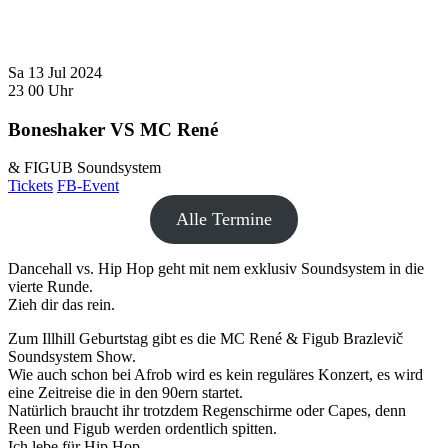
Sa
13
Jul
2024
23
00
Uhr
Boneshaker VS MC René
& FIGUB Soundsystem
Tickets
FB-Event
Alle Termine
Dancehall vs. Hip Hop geht mit nem exklusiv Soundsystem in die
vierte Runde.
Zieh dir das rein.
Zum Illhill Geburtstag gibt es die MC René & Figub Brazlevič
Soundsystem Show.
Wie auch schon bei Afrob wird es kein reguläres Konzert, es wird
eine Zeitreise die in den 90ern startet.
Natürlich braucht ihr trotzdem Regenschirme oder Capes, denn
Reen und Figub werden ordentlich spitten.
Ich lebe für Hip Hop.