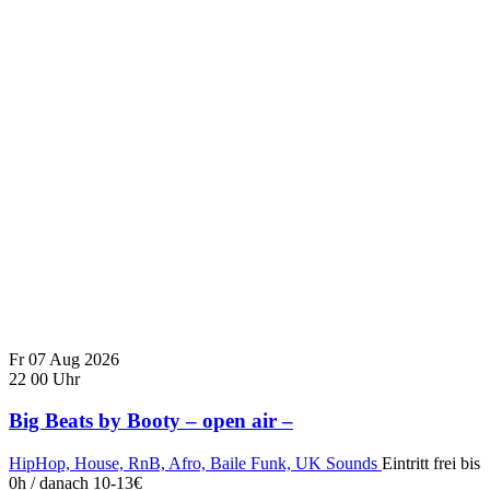
Fr
07
Aug
2026
22
00
Uhr
Big Beats by Booty – open air –
HipHop, House, RnB, Afro, Baile Funk, UK Sounds
Eintritt frei bis
0h / danach 10-13€