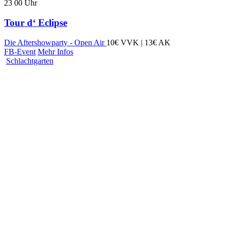
23
00
Uhr
Tour d‘ Eclipse
Die Aftershowparty - Open Air
10€ VVK | 13€ AK
FB-Event
Mehr Infos
Schlachtgarten