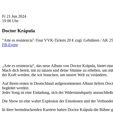
Fr
21
Jun
2024
19
00
Uhr
Doctor Krápula
"Arte es resistencia"-Tour
VVK-Tickets 20 € zzgl. Gebühren / AK 2
FB-Event
„Arte es resistencia“, das neue Album von Doctor Krápula, bietet ein
Mach dich bereit, mit zu tanzen und deine Stimme zu erheben, um mit
der Kraft werden, die wir brauchen, um unsere Welt zu verändern.
Auf ihrem ersten in Deutschland aufgenommenen Album liefern Docto
begleitet werden.
Jeder Song ist eine Einladung, sich der Widerstandsparty anzuschlie
Die Show ist eine wahre Explosion der Emotionen und der Verbundenh
In ihrer beeindruckenden Karriere haben Doctor Krápula die Bühne g