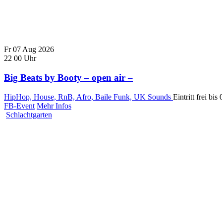
Fr
07
Aug
2026
22
00
Uhr
Big Beats by Booty – open air –
HipHop, House, RnB, Afro, Baile Funk, UK Sounds
Eintritt frei bi
FB-Event
Mehr Infos
Schlachtgarten