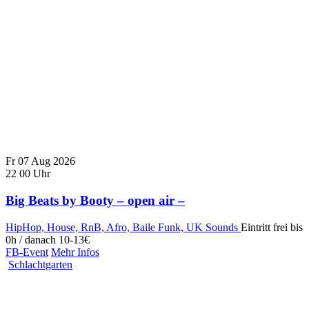
Fr
07
Aug
2026
22
00
Uhr
Big Beats by Booty – open air –
HipHop, House, RnB, Afro, Baile Funk, UK Sounds
Eintritt frei bis
0h / danach 10-13€
FB-Event
Mehr Infos
Schlachtgarten