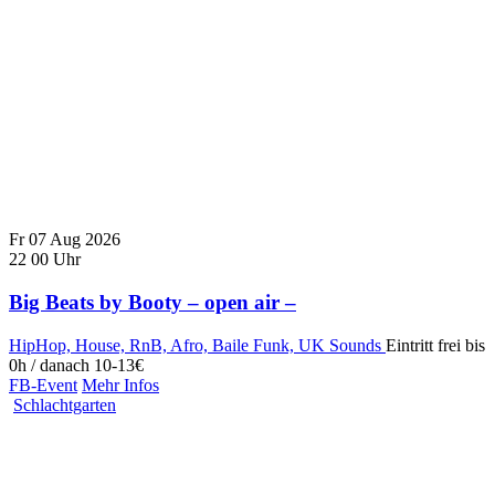
Fr
07
Aug
2026
22
00
Uhr
Big Beats by Booty – open air –
HipHop, House, RnB, Afro, Baile Funk, UK Sounds
Eintritt frei bis
0h / danach 10-13€
FB-Event
Mehr Infos
Schlachtgarten