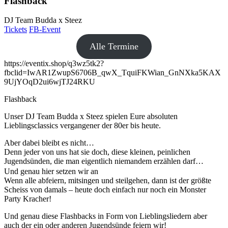
Flashback
DJ Team Budda x Steez
Tickets
FB-Event
Alle Termine
https://eventix.shop/q3wz5tk2?
fbclid=IwAR1ZwupS6706B_qwX_TquiFKWian_GnNXka5KAX
9UjYOqD2ui6wjTJ24RKU
Flashback
Unser DJ Team Budda x Steez spielen Eure absoluten
Lieblingsclassics vergangener der 80er bis heute.
Aber dabei bleibt es nicht…
Denn jeder von uns hat sie doch, diese kleinen, peinlichen
Jugendsünden, die man eigentlich niemandem erzählen darf…
Und genau hier setzen wir an
Wenn alle abfeiern, mitsingen und steilgehen, dann ist der größte
Scheiss von damals – heute doch einfach nur noch ein Monster
Party Kracher!
Und genau diese Flashbacks in Form von Lieblingsliedern aber
auch der ein oder anderen Jugendsünde feiern wir!