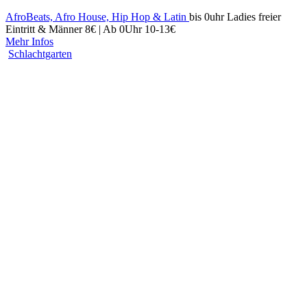
AfroBeats, Afro House, Hip Hop & Latin
bis 0uhr Ladies freier
Eintritt & Männer 8€ | Ab 0Uhr 10-13€
Mehr Infos
Schlachtgarten