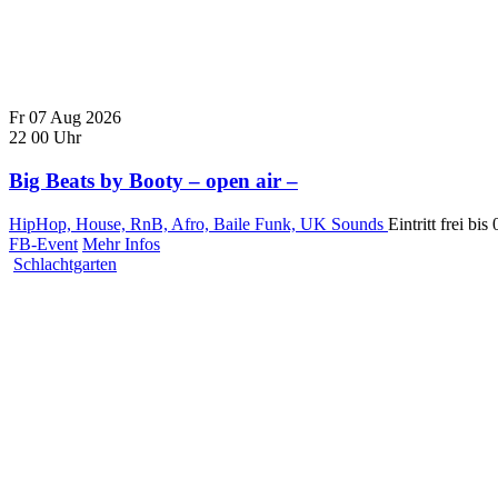
Fr
07
Aug
2026
22
00
Uhr
Big Beats by Booty – open air –
HipHop, House, RnB, Afro, Baile Funk, UK Sounds
Eintritt frei bi
FB-Event
Mehr Infos
Schlachtgarten