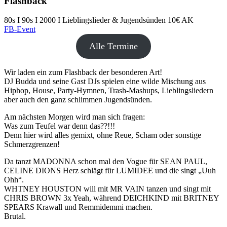
Flashback
80s I 90s I 2000 I Lieblingslieder & Jugendsünden
10€ AK
FB-Event
Alle Termine
Wir laden ein zum Flashback der besonderen Art!
DJ Budda und seine Gast DJs spielen eine wilde Mischung aus
Hiphop, House, Party-Hymnen, Trash-Mashups, Lieblingsliedern
aber auch den ganz schlimmen Jugendsünden.
Am nächsten Morgen wird man sich fragen:
Was zum Teufel war denn das??!!!
Denn hier wird alles gemixt, ohne Reue, Scham oder sonstige
Schmerzgrenzen!
Da tanzt MADONNA schon mal den Vogue für SEAN PAUL,
CELINE DIONS Herz schlägt für LUMIDEE und die singt „Uuh
Ohh“.
WHTNEY HOUSTON will mit MR VAIN tanzen und singt mit
CHRIS BROWN 3x Yeah, während DEICHKIND mit BRITNEY
SPEARS Krawall und Remmidemmi machen.
Brutal.