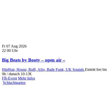
Fr
07
Aug
2026
22
00
Uhr
Big Beats by Booty – open air –
HipHop, House, RnB, Afro, Baile Funk, UK Sounds
Eintritt frei bis
0h / danach 10-13€
FB-Event
Mehr Infos
Schlachtgarten