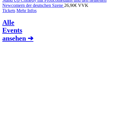
Stand Up Comedy mit Proficomedians und den heißesten
Newcomern der deutschen Szene
26,90€ VVK
Tickets
Mehr Infos
Alle
Events
ansehen ➔