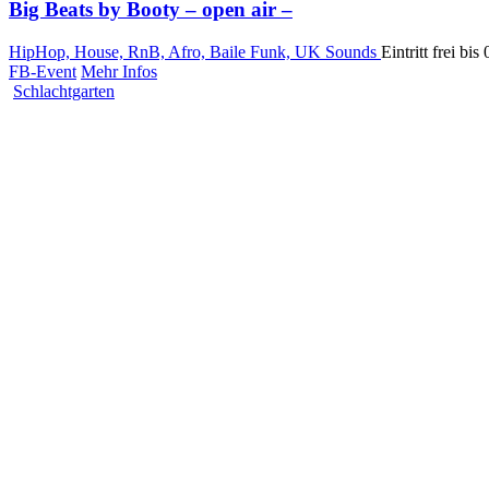
Big Beats by Booty – open air –
HipHop, House, RnB, Afro, Baile Funk, UK Sounds
Eintritt frei bi
FB-Event
Mehr Infos
Schlachtgarten