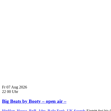
Fr
07
Aug
2026
22
00
Uhr
Big Beats by Booty – open air –
HipHop, House, RnB, Afro, Baile Funk, UK Sounds
Eintritt frei bi