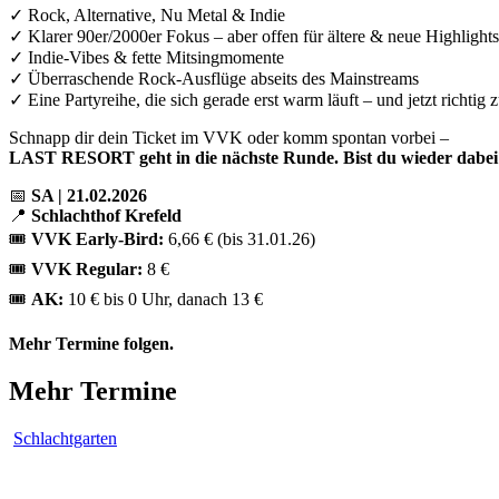
✓ Rock, Alternative, Nu Metal & Indie
✓ Klarer 90er/2000er Fokus – aber offen für ältere & neue Highlights
✓ Indie-Vibes & fette Mitsingmomente
✓ Überraschende Rock-Ausflüge abseits des Mainstreams
✓ Eine Partyreihe, die sich gerade erst warm läuft – und jetzt richtig 
Schnapp dir dein Ticket im VVK oder komm spontan vorbei –
LAST RESORT geht in die nächste Runde. Bist du wieder dabei
📅
SA | 21.02.2026
📍
Schlachthof Krefeld
🎟️
VVK Early-Bird:
6,66 € (bis 31.01.26)
🎟️
VVK Regular:
8 €
🎟️
AK:
10 € bis 0 Uhr, danach 13 €
Mehr Termine folgen.
Mehr Termine
Schlachtgarten