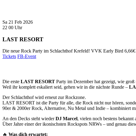
Sa
21
Feb
2026
22
00
Uhr
LAST RESORT
Die neue Rock Party im Schlachthof Krefeld!
VVK Early Bird 6,66€ (
Tickets
FB-Event
Die erste
LAST RESORT
Party im Dezember hat gezeigt, wie groß 
Weil ihr komplett eskaliert seid, gehen wir in die nächste Runde –
LA
Der Schlachthof wird erneut zur Rockzone.
LAST RESORT ist die Party für alle, die Rock nicht nur hören, sonde
90er & 2000er Rock, Alternative, Nu Metal und Indie – kombiniert mi
An den Decks steht wieder
DJ Marcel
, vielen noch bestens bekannt
Über Jahre einer der ikonischsten Rockspots NRWs – und genau diesen
🔥
Was dich erwartet: