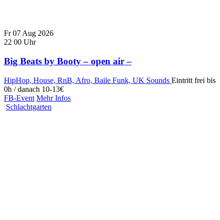
Fr
07
Aug
2026
22
00
Uhr
Big Beats by Booty – open air –
HipHop, House, RnB, Afro, Baile Funk, UK Sounds
Eintritt frei bis
0h / danach 10-13€
FB-Event
Mehr Infos
Schlachtgarten