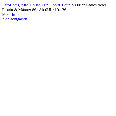
AfroBeats, Afro House, Hip Hop & Latin
bis 0uhr Ladies freier
Eintritt & Männer 8€ | Ab 0Uhr 10-13€
Mehr Infos
Schlachtgarten