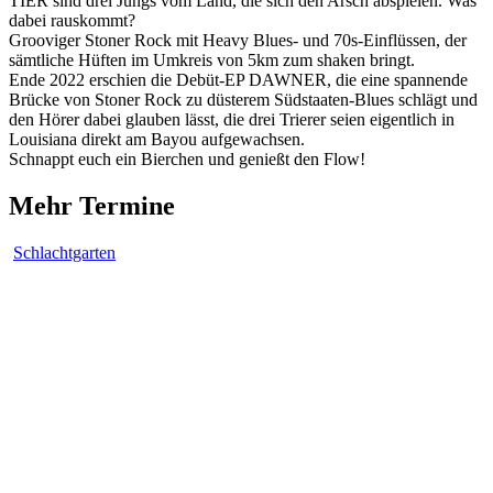
TIER sind drei Jungs vom Land, die sich den Arsch abspielen. Was
dabei rauskommt?
Grooviger Stoner Rock mit Heavy Blues- und 70s-Einflüssen, der
sämtliche Hüften im Umkreis von 5km zum shaken bringt.
Ende 2022 erschien die Debüt-EP DAWNER, die eine spannende
Brücke von Stoner Rock zu düsterem Südstaaten-Blues schlägt und
den Hörer dabei glauben lässt, die drei Trierer seien eigentlich in
Louisiana direkt am Bayou aufgewachsen.
Schnappt euch ein Bierchen und genießt den Flow!
Mehr Termine
Schlachtgarten