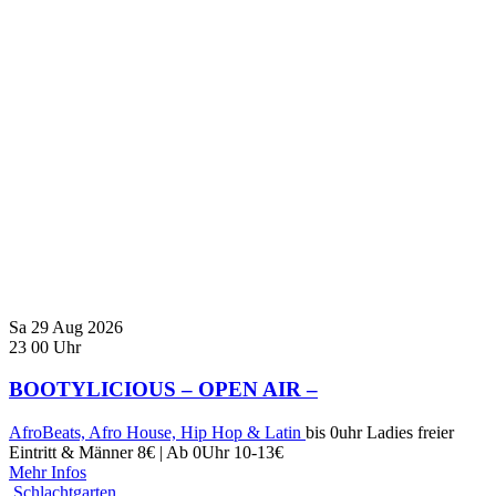
Sa
29
Aug
2026
23
00
Uhr
BOOTYLICIOUS – OPEN AIR –
AfroBeats, Afro House, Hip Hop & Latin
bis 0uhr Ladies freier
Eintritt & Männer 8€ | Ab 0Uhr 10-13€
Mehr Infos
Schlachtgarten