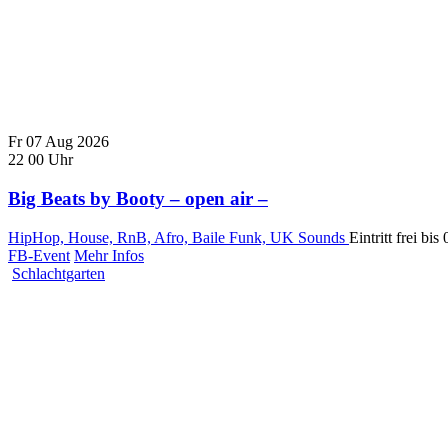
Fr
07
Aug
2026
22
00
Uhr
Big Beats by Booty – open air –
HipHop, House, RnB, Afro, Baile Funk, UK Sounds
Eintritt frei bi
FB-Event
Mehr Infos
Schlachtgarten