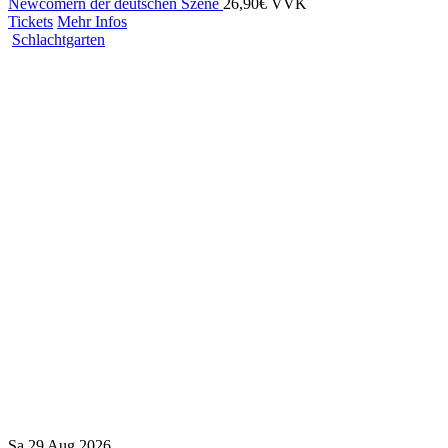
Newcomern der deutschen Szene
26,90€ VVK
Tickets
Mehr Infos
Schlachtgarten
Sa
29
Aug
2026