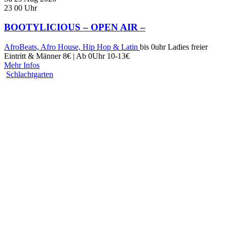
23
00
Uhr
BOOTYLICIOUS – OPEN AIR –
AfroBeats, Afro House, Hip Hop & Latin
bis 0uhr Ladies freier
Eintritt & Männer 8€ | Ab 0Uhr 10-13€
Mehr Infos
Schlachtgarten