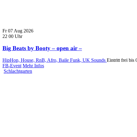
Fr
07
Aug
2026
22
00
Uhr
Big Beats by Booty – open air –
HipHop, House, RnB, Afro, Baile Funk, UK Sounds
Eintritt frei bi
FB-Event
Mehr Infos
Schlachtgarten