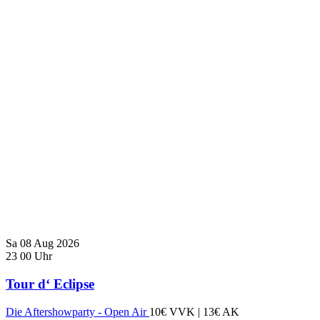
Sa
08
Aug
2026
23
00
Uhr
Tour d‘ Eclipse
Die Aftershowparty - Open Air
10€ VVK | 13€ AK